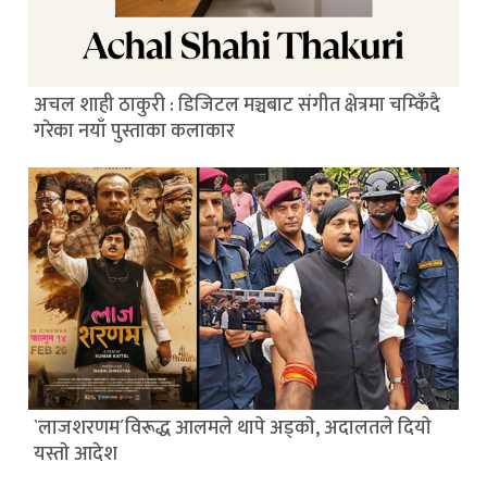
अचल शाही ठाकुरी : डिजिटल मञ्चबाट संगीत क्षेत्रमा चम्किँदै
गरेका नयाँ पुस्ताका कलाकार
`लाजशरणम´विरूद्ध आलमले थापे अड्काे, अदालतले दियाे
यस्ताे आदेश