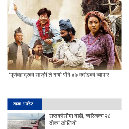
‘पूर्णबहादुरको सारङ्गी’ले गर्‍यो पौने ४७ करोडको व्यापार
ताजा अपडेट
सप्तकोसीमा बाढी, ब्यारेजका २८
ढोका खोलियो