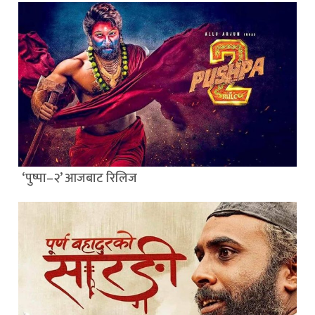
‘पुष्पा–२’ आजबाट रिलिज