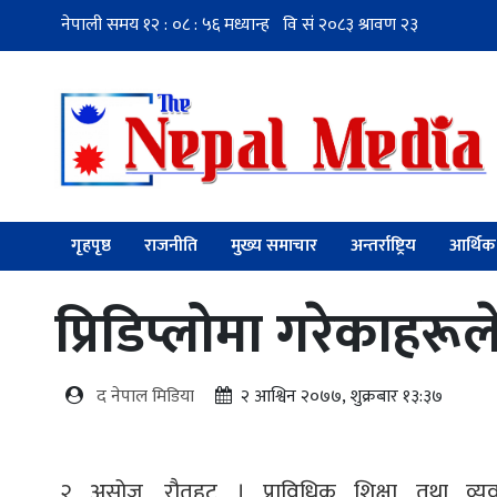
गृहपृष्ठ
राजनीति
मुख्य समाचार
अन्तर्राष्ट्रिय
आर्थिक
प्रिडिप्लोमा गरेकाहरूल
द नेपाल मिडिया
२ आश्विन २०७७, शुक्रबार १३:३७
२ असोज, रौतहट । प्राविधिक शिक्षा तथा व्य