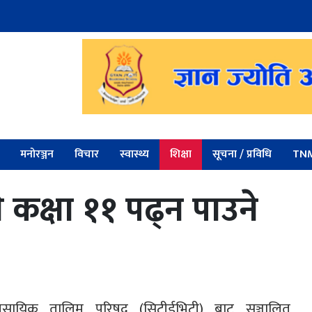
मनोरञ्जन
विचार
स्वास्थ्य
शिक्षा
सूचना / प्रविधि
TNM
े कक्षा ११ पढ्न पाउने
वसायिक तालिम परिषद् (सिटीईभिटी) बाट सञ्चालित