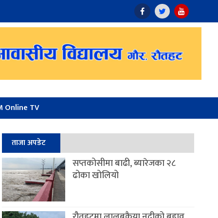
 Online TV
ताजा अपडेट
सप्तकोसीमा बाढी, ब्यारेजका २८
ढोका खोलियो
रौतहटमा लालबकैया नदीको बहाव