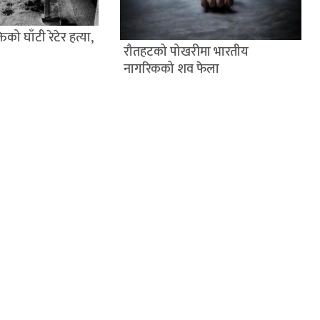
िको घाँटी रेटेर हत्या,
रौतहटको पोखरीमा भारतीय
नागरिकको शव फेला