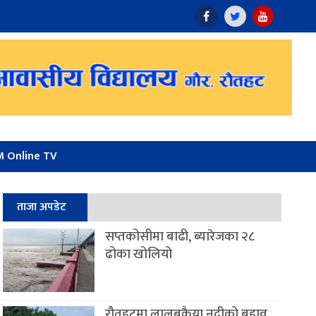
 Online TV
ताजा अपडेट
सप्तकोसीमा बाढी, ब्यारेजका २८
ढोका खोलियो
रौतहटमा लालबकैया नदीको बहाव