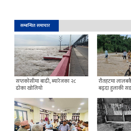
सम्बन्धित समाचार
सप्तकोसीमा बाढी, ब्यारेजका २८
रौतहटमा लालबक
ढोका खोलियो
बढ्दा हुलाकी स