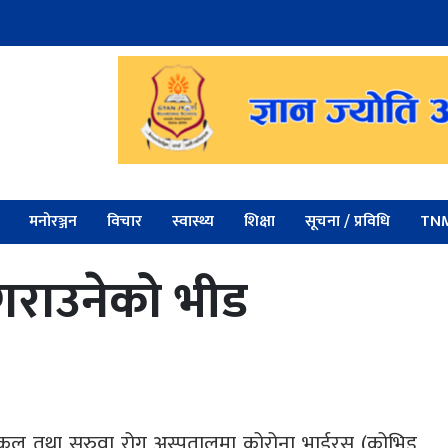
मनोरञ्जन
विचार
स्वास्थ्य
शिक्षा
सूचना / प्रविधि
TNM
 गराउनेको भीड
्रपिकल तथा सरुवा रोग अस्पतालमा कोरोना भाईरस (कोभिड