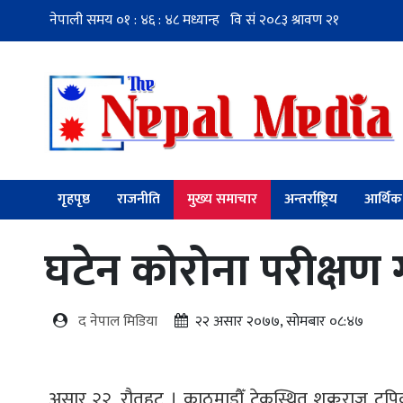
गृहपृष्ठ
राजनीति
मुख्य समाचार
अन्तर्राष्ट्रिय
आर्थिक
घटेन कोरोना परीक्षण
द नेपाल मिडिया
२२ असार २०७७, सोमबार ०८:४७
असार २२, रौतहट । काठमाडौँ टेकुस्थित शुक्रराज ट