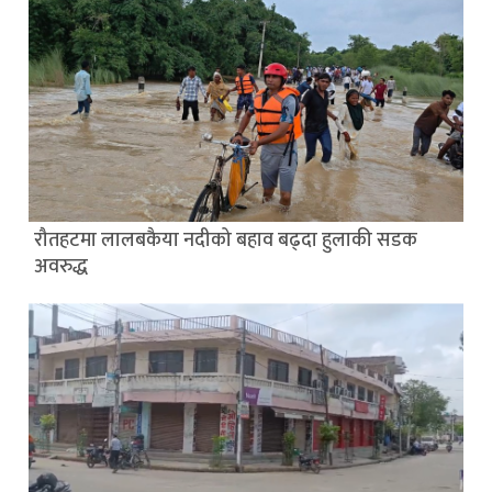
रौतहटमा लालबकैया नदीको बहाव बढ्दा हुलाकी सडक
अवरुद्ध