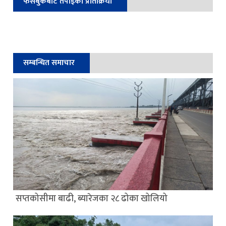
फेसबुकबाट तपाईको प्रतिक्रिया
सम्बन्धित समाचार
सप्तकोसीमा बाढी, ब्यारेजका २८ ढोका खोलियो