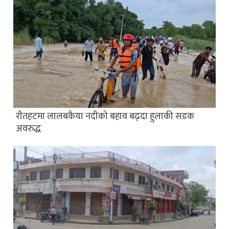
रौतहटमा लालबकैया नदीको बहाव बढ्दा हुलाकी सडक
अवरुद्ध