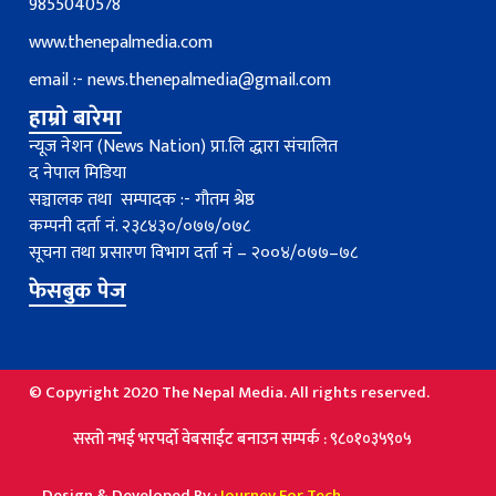
9855040578
www.thenepalmedia.com
email :-
news.thenepalmedia@gmail.com
हाम्रो बारेमा
न्यूज नेशन (News Nation) प्रा.लि द्धारा संचालित
द नेपाल मिडिया
सञ्चालक तथा सम्पादक :- गौतम श्रेष्ठ
कम्पनी दर्ता नं. २३८४३०/०७७/०७८
सूचना तथा प्रसारण विभाग दर्ता नंं – २००४/०७७–७८
फेसबुक पेज
© Copyright 2020 The Nepal Media. All rights reserved.
्तो नभई भरपर्दाे वेबसाईट बनाउन सम्पर्क : ९८०१०३५९०५
Design & Developed By :
Journey For Tech