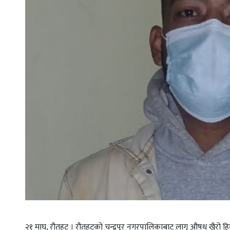
२१ माघ, रौतहट । रौतहटको चन्द्रपुर नगरपालिकाबाट लागु औषध खैरो हिर