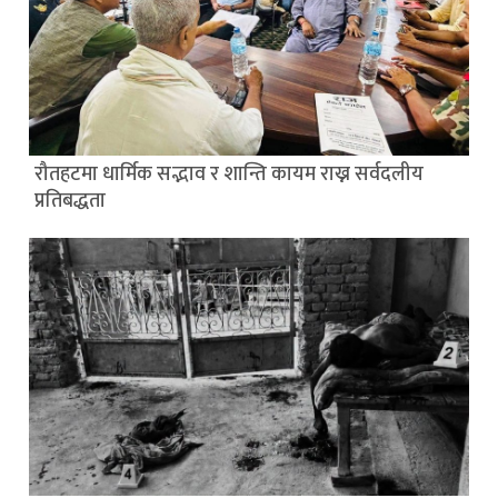
रौतहटमा धार्मिक सद्भाव र शान्ति कायम राख्न सर्वदलीय
प्रतिबद्धता