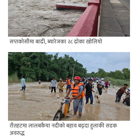
सप्तकोसीमा बाढी, ब्यारेजका २८ ढोका खोलियो
रौतहटमा लालबकैया नदीको बहाव बढ्दा हुलाकी सडक
अवरुद्ध