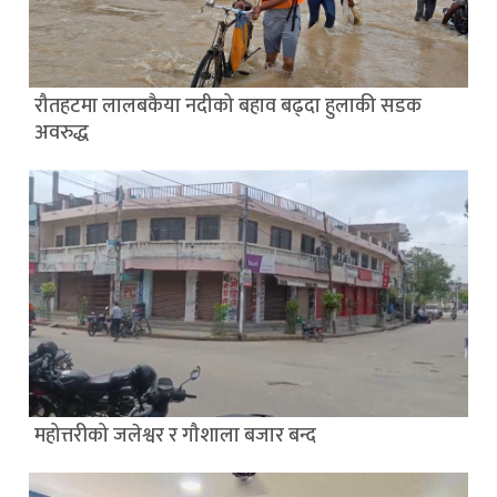
रौतहटमा लालबकैया नदीको बहाव बढ्दा हुलाकी सडक
अवरुद्ध
महोत्तरीको जलेश्वर र गौशाला बजार बन्द