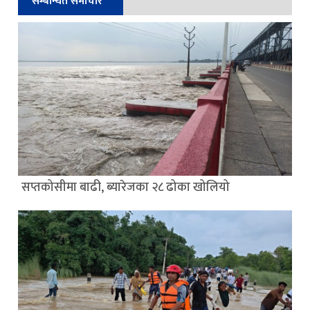
सम्बन्धित समाचार
सप्तकोसीमा बाढी, ब्यारेजका २८ ढोका खोलियो