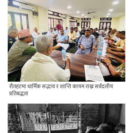
रौतहटमा धार्मिक सद्भाव र शान्ति कायम राख्न सर्वदलीय
प्रतिबद्धता