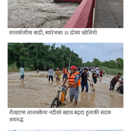
सप्तकोसीमा बाढी, ब्यारेजका २८ ढोका खोलियो
रौतहटमा लालबकैया नदीको बहाव बढ्दा हुलाकी सडक
अवरुद्ध