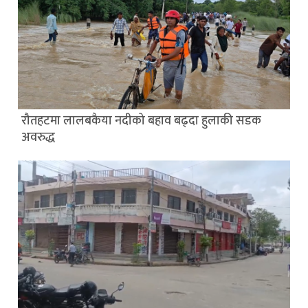
रौतहटमा लालबकैया नदीको बहाव बढ्दा हुलाकी सडक
अवरुद्ध