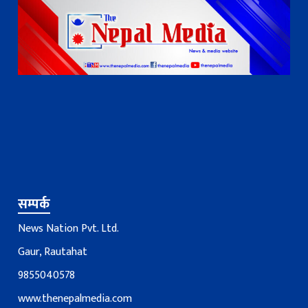
सम्पर्क
News Nation Pvt. Ltd.
Gaur, Rautahat
9855040578
www.thenepalmedia.com