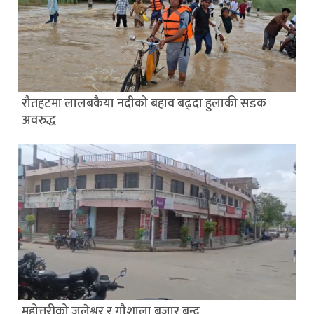
रौतहटमा लालबकैया नदीको बहाव बढ्दा हुलाकी सडक
अवरुद्ध
महोत्तरीको जलेश्वर र गौशाला बजार बन्द