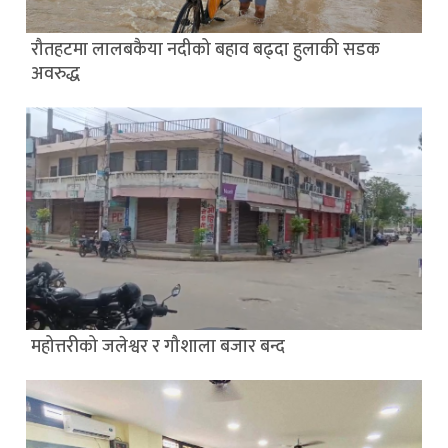
रौतहटमा लालबकैया नदीको बहाव बढ्दा हुलाकी सडक
अवरुद्ध
महोत्तरीको जलेश्वर र गौशाला बजार बन्द