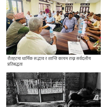
रौतहटमा धार्मिक सद्भाव र शान्ति कायम राख्न सर्वदलीय
प्रतिबद्धता