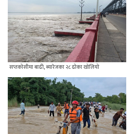
सप्तकोसीमा बाढी, ब्यारेजका २८ ढोका खोलियो