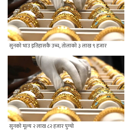
सुनको भाउ इतिहासकै उच्च, तोलाको ३ लाख ९ हजार
सुनको मूल्य २ लाख ८२ हजार पुग्यो