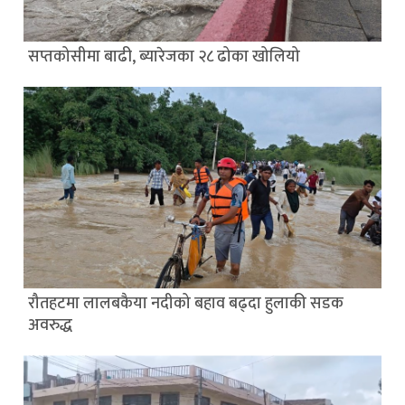
सप्तकोसीमा बाढी, ब्यारेजका २८ ढोका खोलियो
रौतहटमा लालबकैया नदीको बहाव बढ्दा हुलाकी सडक
अवरुद्ध