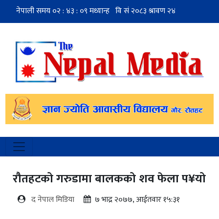
रौतहटको गरुडामा बालकको शव फेला प¥यो
द नेपाल मिडिया
७ भाद्र २०७७, आईतवार १५:३१