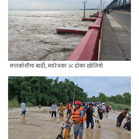
सप्तकोसीमा बाढी, ब्यारेजका २८ ढोका खोलियो