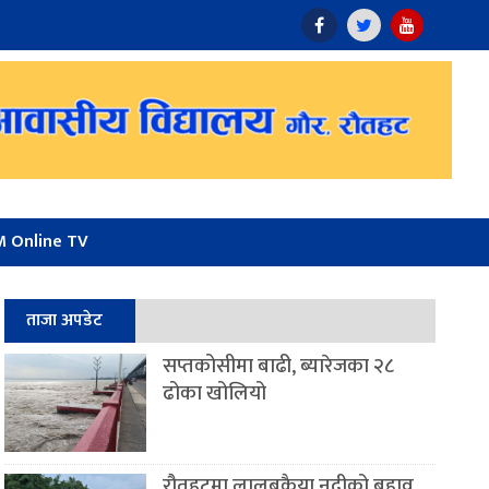
 Online TV
ताजा अपडेट
सप्तकोसीमा बाढी, ब्यारेजका २८
ढोका खोलियो
रौतहटमा लालबकैया नदीको बहाव