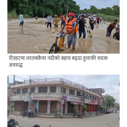
रौतहटमा लालबकैया नदीको बहाव बढ्दा हुलाकी सडक
अवरुद्ध