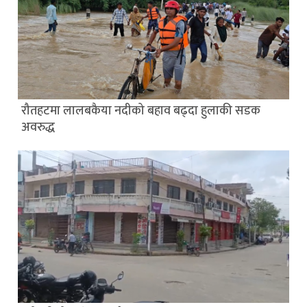
रौतहटमा लालबकैया नदीको बहाव बढ्दा हुलाकी सडक
अवरुद्ध