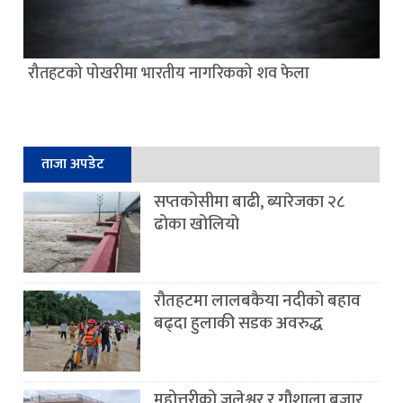
रौतहटको पोखरीमा भारतीय नागरिकको शव फेला
ताजा अपडेट
सप्तकोसीमा बाढी, ब्यारेजका २८
ढोका खोलियो
रौतहटमा लालबकैया नदीको बहाव
बढ्दा हुलाकी सडक अवरुद्ध
महोत्तरीको जलेश्वर र गौशाला बजार