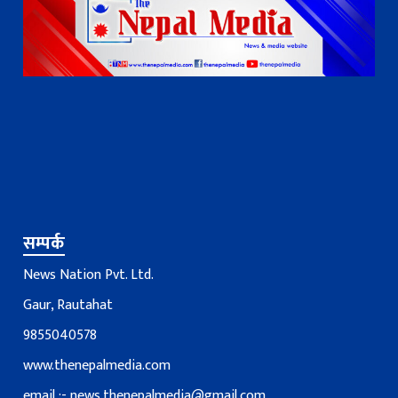
सम्पर्क
News Nation Pvt. Ltd.
Gaur, Rautahat
9855040578
www.thenepalmedia.com
email :-
news.thenepalmedia@gmail.com