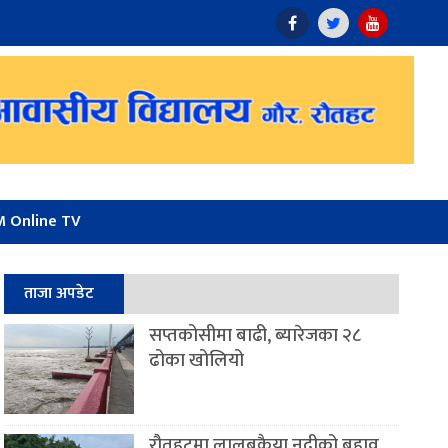
 Online TV
ताजा अपडेट
सप्तकोसीमा बाढी, ब्यारेजका २८
ढोका खोलियो
रौतहटमा लालबकैया नदीको बहाव