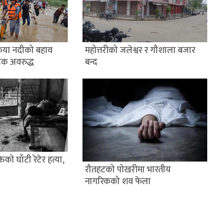
ैया नदीको बहाव
महोत्तरीको जलेश्वर र गौशाला बजार
डक अवरुद्ध
बन्द
िको घाँटी रेटेर हत्या,
रौतहटको पोखरीमा भारतीय
नागरिकको शव फेला