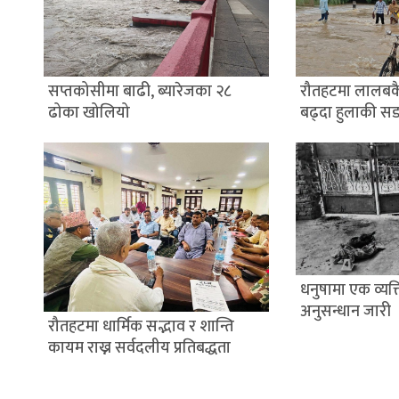
सप्तकोसीमा बाढी, ब्यारेजका २८
रौतहटमा लालबक
ढोका खोलियो
बढ्दा हुलाकी स
धनुषामा एक व्यक्त
अनुसन्धान जारी
रौतहटमा धार्मिक सद्भाव र शान्ति
कायम राख्न सर्वदलीय प्रतिबद्धता