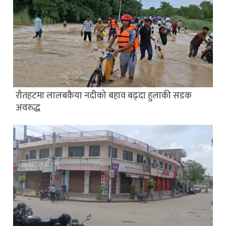
रौतहटमा लालबकैया नदीको बहाव बढ्दा हुलाकी सडक
अवरुद्ध