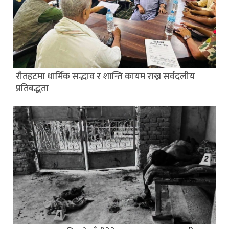
रौतहटमा धार्मिक सद्भाव र शान्ति कायम राख्न सर्वदलीय
प्रतिबद्धता