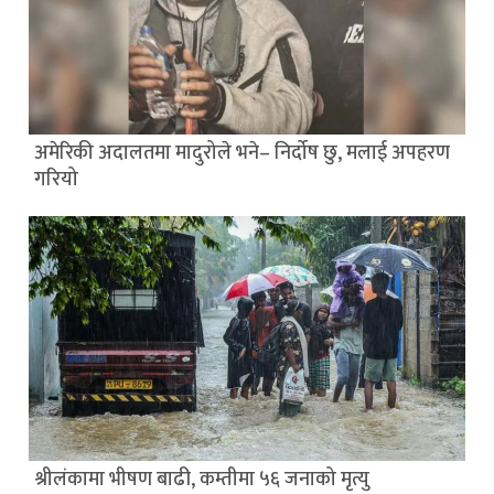
अमेरिकी अदालतमा मादुरोले भने– निर्दोष छु, मलाई अपहरण
गरियो
श्रीलंकामा भीषण बाढी, कम्तीमा ५६ जनाको मृत्यु