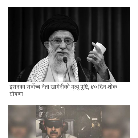
इरानका सर्वोच्च नेता खामेनीको मृत्यु पुष्टि, ४० दिन शोक
घोषणा