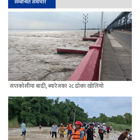
सम्बन्धित समाचार
सप्तकोसीमा बाढी, ब्यारेजका २८ ढोका खोलियो