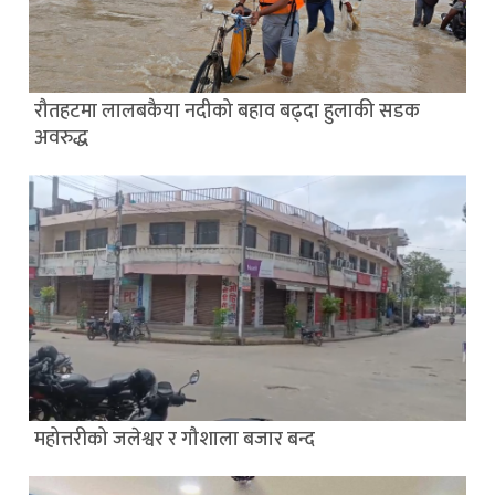
रौतहटमा लालबकैया नदीको बहाव बढ्दा हुलाकी सडक
अवरुद्ध
महोत्तरीको जलेश्वर र गौशाला बजार बन्द