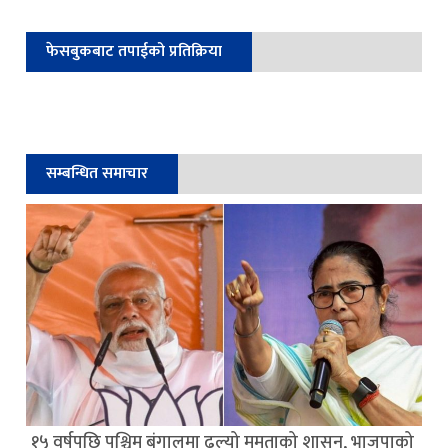
फेसबुकबाट तपाईको प्रतिक्रिया
सम्बन्धित समाचार
१५ वर्षपछि पश्चिम बंगालमा ढल्यो ममताको शासन, भाजपाको