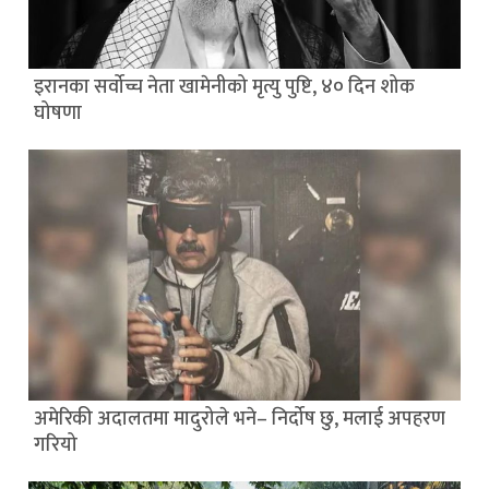
इरानका सर्वोच्च नेता खामेनीको मृत्यु पुष्टि, ४० दिन शोक
घोषणा
अमेरिकी अदालतमा मादुरोले भने– निर्दोष छु, मलाई अपहरण
गरियो