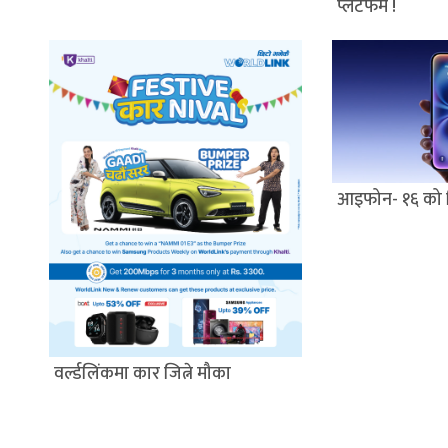
प्लेटफर्म !
आइफोन- १६ को 
वर्ल्डलिंकमा कार जित्ने मौका