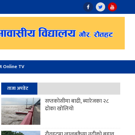
 Online TV
ताजा अपडेट
सप्तकोसीमा बाढी, ब्यारेजका २८
ढोका खोलियो
रौतहटमा लालबकैया नदीको बहाव