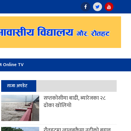
 Online TV
ताजा अपडेट
सप्तकोसीमा बाढी, ब्यारेजका २८
ढोका खोलियो
रौतहटमा लालबकैया नदीको बहाव