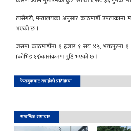
कारण ज्यान गुमाउनेको कुल संख्या ६ सय ३६ पुगेको ग
त्यसैगरी, मन्त्रालयका अनुसार काठमाडौँ उपत्यकामा म
भएको छ ।
जसमा काठमाडौंमा १ हजार १ सय ४५, भक्तपुरमा 
(कोभिड १९)कासंक्रमण पुष्टि भएको छ ।
फेसबुकबाट तपाईको प्रतिक्रिया
सम्बन्धित समाचार