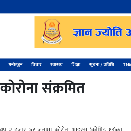
मनोरञ्जन
विचार
स्वास्थ्य
शिक्षा
सूचना / प्रविधि
TNM
ोरोना संक्रमित
ा थप २ हजार ७१ जनामा कोरोना भाइरस (कोभिड १९)का