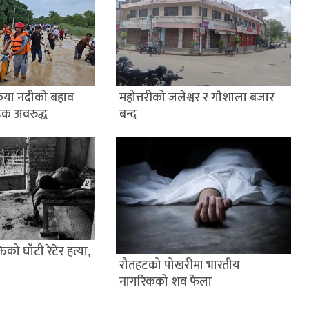
ैया नदीको बहाव
महोत्तरीको जलेश्वर र गौशाला बजार
डक अवरुद्ध
बन्द
िको घाँटी रेटेर हत्या,
रौतहटको पोखरीमा भारतीय
नागरिकको शव फेला