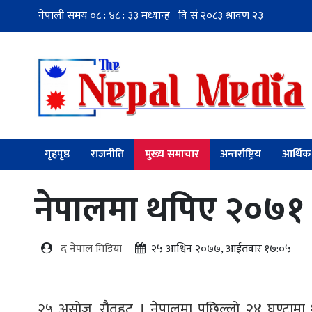
गृहपृष्ठ
राजनीति
मुख्य समाचार
अन्तर्राष्ट्रिय
आर्थिक
नेपालमा थपिए २०७१ क
द नेपाल मिडिया
२५ आश्विन २०७७, आईतवार १७:०५
२५ असोज, रौतहट । नेपालमा पछिल्लो २४ घण्टाम