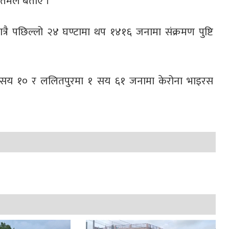
ौतमले बताए ।
ात्रै पछिल्लो २४ घण्टामा थप १४१६ जनामा संक्रमण पुष्टि
१ सय १० र ललितपुरमा १ सय ६१ जनामा केरोना भाइरस