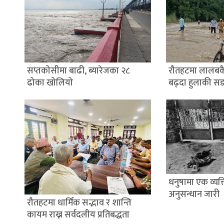
सप्तकोसीमा बाढी, ब्यारेजका २८
रौतहटमा लालबक
ढोका खोलियो
बढ्दा हुलाकी स
धनुषामा एक व्यक्त
अनुसन्धान जारी
रौतहटमा धार्मिक सद्भाव र शान्ति
कायम राख्न सर्वदलीय प्रतिबद्धता