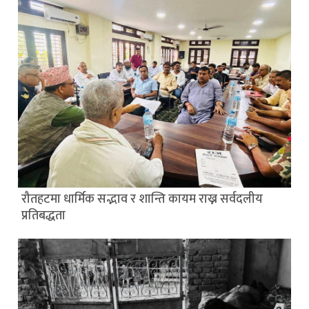
रौतहटमा धार्मिक सद्भाव र शान्ति कायम राख्न सर्वदलीय
प्रतिबद्धता