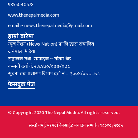
9855040578
www.thenepalmedia.com
email :-
news.thenepalmedia@gmail.com
हाम्रो बारेमा
न्यूज नेशन (News Nation) प्रा.लि द्धारा संचालित
द नेपाल मिडिया
सञ्चालक तथा सम्पादक :- गौतम श्रेष्ठ
कम्पनी दर्ता नं. २३८४३०/०७७/०७८
सूचना तथा प्रसारण विभाग दर्ता नंं – २००४/०७७–७८
फेसबुक पेज
© Copyright 2020 The Nepal Media. All rights reserved.
सस्तो नभई भरपर्दाे वेबसाईट बनाउन सम्पर्क : ९८०१०३५९०५