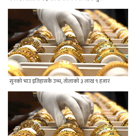
सुनको भाउ इतिहासकै उच्च, तोलाको ३ लाख ९ हजार