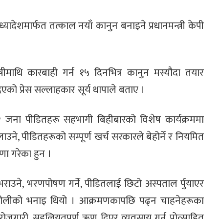
्यादेशमार्फत तत्काल नयाँ कानुन बनाइने प्रधानमन्त्री केपी
माथि कारबाही गर्न १५ दिनभित्र कानुन मस्यौदा तयार
िएको प्रेस सल्लाहकार सूर्य थापाले बताए ।
 जना पीडितहरू सहभागी बिहीबारको विशेष कार्यक्रममा
ने, पीडितहरूको सम्पूर्ण खर्च सरकारले बेहोर्ने र नियमित
षणा गरेका हुन ।
ति भराउने, भरणपोषण गर्ने, पीडितलाई छिटो अस्पताल र्पुयाएर
त्री ओलीको भनाइ थियो । आक्रमणकापछि पढ्न चाहनेहरूका
ोजगारी, सहुलियतपूर्ण ऋण दिएर व्यवसाय गर्न प्रोत्साहित