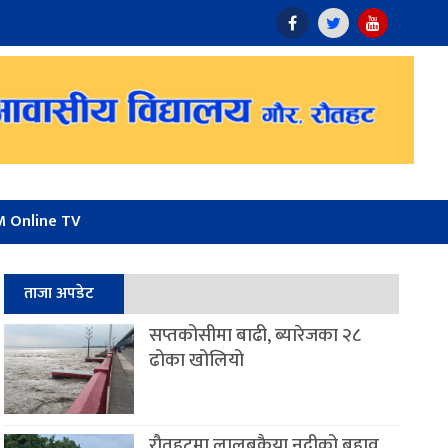
 Online TV
ताजा अपडेट
सप्तकोसीमा बाढी, ब्यारेजका २८
ढोका खोलियो
रौतहटमा लालबकैया नदीको बहाव