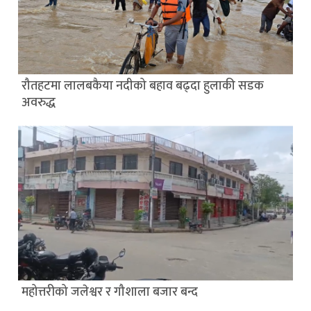
रौतहटमा लालबकैया नदीको बहाव बढ्दा हुलाकी सडक
अवरुद्ध
महोत्तरीको जलेश्वर र गौशाला बजार बन्द