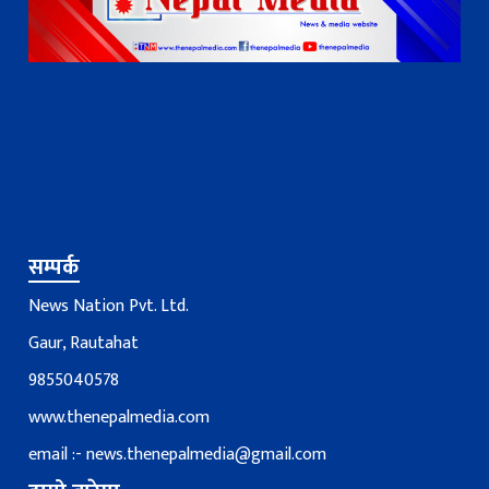
सम्पर्क
News Nation Pvt. Ltd.
Gaur, Rautahat
9855040578
www.thenepalmedia.com
email :-
news.thenepalmedia@gmail.com