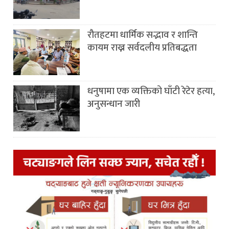
रौतहटमा धार्मिक सद्भाव र शान्ति
कायम राख्न सर्वदलीय प्रतिबद्धता
धनुषामा एक व्यक्तिको घाँटी रेटेर हत्या,
अनुसन्धान जारी