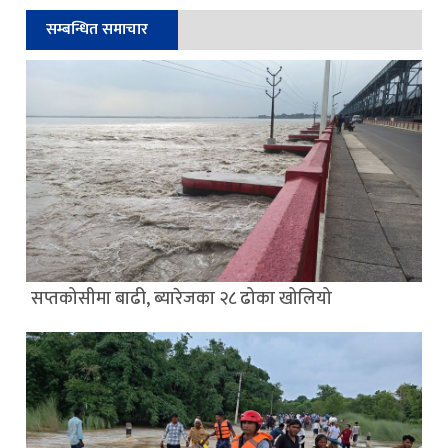
सम्बन्धित समाचार
सप्तकोसीमा बाढी, ब्यारेजका २८ ढोका खोलियो