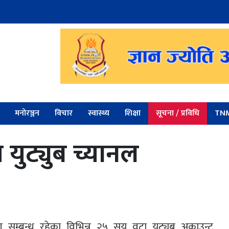
मनोरञ्जन
विचार
स्वास्थ्य
शिक्षा
सूचना / प्रविधि
TNM
युट्युब च्यानल
 सम्बन्ध रहेका विभिन्न २५ सय वटा युट्युब अकाउन्ट