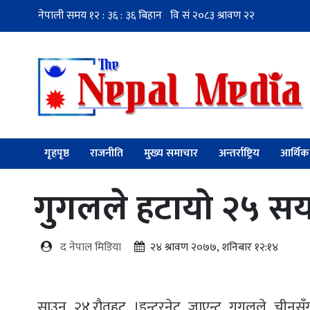
गृहपृष्ठ
राजनीति
मुख्य समाचार
अन्तर्राष्ट्रिय
आर्थिक
गुगलले हटायो २५ सय 
द नेपाल मिडिया
२४ श्रावण २०७७, शनिबार १२:१४
साउन २४,रौतहट ।इन्टरनेट जाएन्ट गुगलले चीनसँग