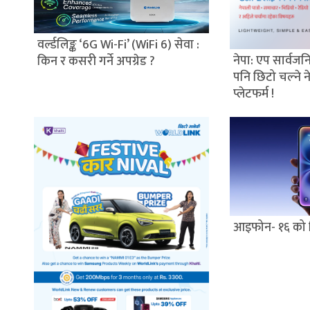
वर्ल्डलिङ्क ‘6G Wi-Fi’ (WiFi 6) सेवा :
नेपा: एप सार्वजनि
किन र कसरी गर्ने अपग्रेड ?
पनि छिटो चल्ने 
प्लेटफर्म !
आइफोन- १६ को 