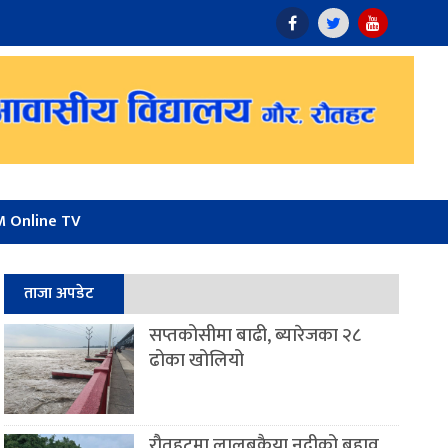
 Online TV
ताजा अपडेट
सप्तकोसीमा बाढी, ब्यारेजका २८
ढोका खोलियो
रौतहटमा लालबकैया नदीको बहाव