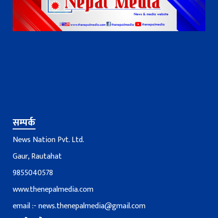
सम्पर्क
News Nation Pvt. Ltd.
Gaur, Rautahat
9855040578
www.thenepalmedia.com
email :-
news.thenepalmedia@gmail.com