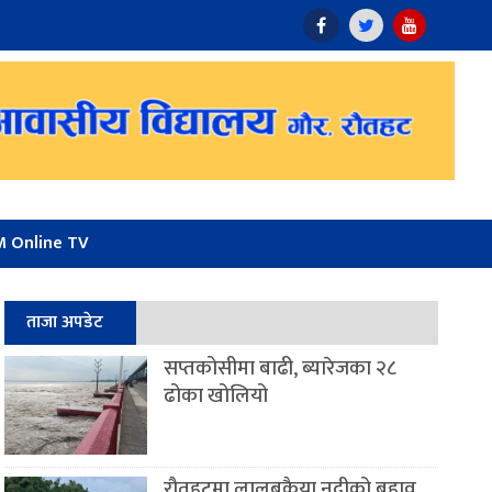
 Online TV
ताजा अपडेट
सप्तकोसीमा बाढी, ब्यारेजका २८
ढोका खोलियो
रौतहटमा लालबकैया नदीको बहाव