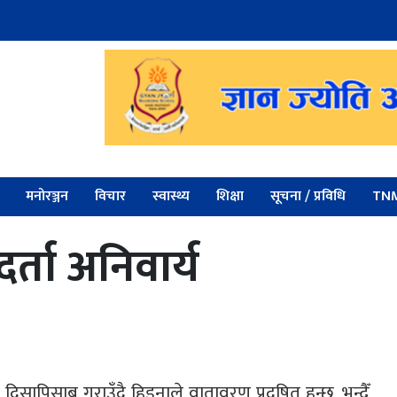
मनोरञ्जन
विचार
स्वास्थ्य
शिक्षा
सूचना / प्रविधि
TNM
र्ता अनिवार्य
ापिसाब गराउँदै हिड्नाले वातावरण प्रदूषित हुन्छ, भन्दैँ