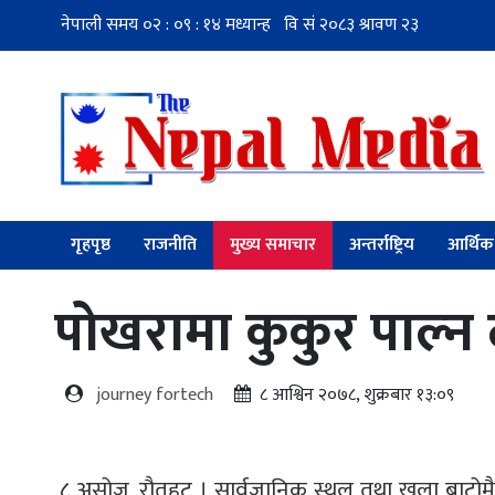
गृहपृष्ठ
राजनीति
मुख्य समाचार
अन्तर्राष्ट्रिय
आर्थिक
पोखरामा कुकुर पाल्न द
journey fortech
८ आश्विन २०७८, शुक्रबार १३:०९
८ असोज, रौतहट । सार्वजानिक स्थल तथा खुला बाटोमै दिस