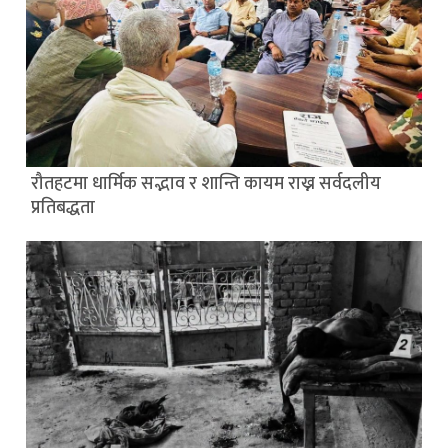
रौतहटमा धार्मिक सद्भाव र शान्ति कायम राख्न सर्वदलीय
प्रतिबद्धता