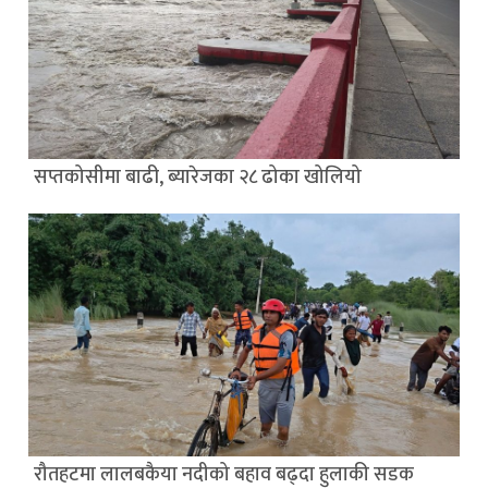
सप्तकोसीमा बाढी, ब्यारेजका २८ ढोका खोलियो
रौतहटमा लालबकैया नदीको बहाव बढ्दा हुलाकी सडक