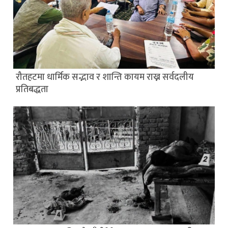
रौतहटमा धार्मिक सद्भाव र शान्ति कायम राख्न सर्वदलीय
प्रतिबद्धता