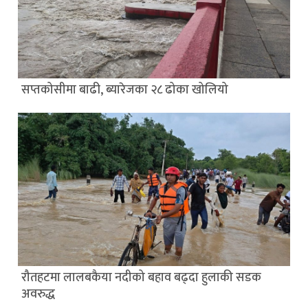
सप्तकोसीमा बाढी, ब्यारेजका २८ ढोका खोलियो
रौतहटमा लालबकैया नदीको बहाव बढ्दा हुलाकी सडक
अवरुद्ध