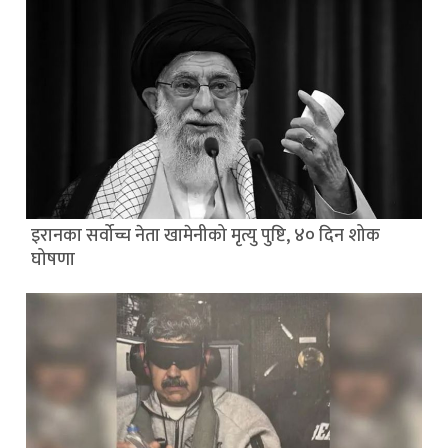
इरानका सर्वोच्च नेता खामेनीको मृत्यु पुष्टि, ४० दिन शोक
घोषणा